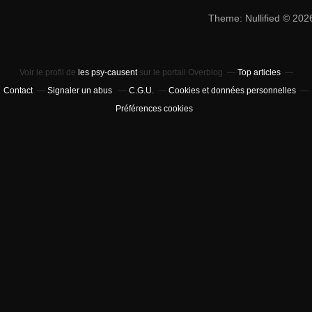
Theme: Nullified © 20
Voir le profil de
les psy-causent
sur le portail Overblog
Top articles
Contact
Signaler un abus
C.G.U.
Cookies et données personnelles
Préférences cookies