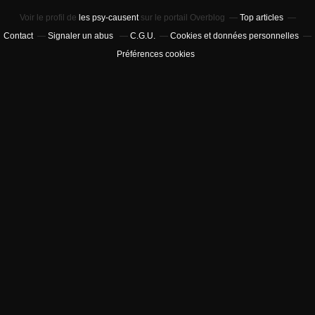
Voir le profil de
les psy-causent
sur le portail Overblog
Top articles
Contact
Signaler un abus
C.G.U.
Cookies et données personnelles
Préférences cookies