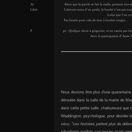
Al Alors que la parole se fait la malle, pensons nos m
Libér Libérons-nous d’un poids, le boulet n’est pas touj
[celui que l’on croit 
Pas besoin pour cela de tirer à boulets rouges…
P ps : Quelque chose à grignoter, et un canon par bou
Avec la participation d’Anne Wadd
Nous devions être plus d'une quarantaine
déroulée dans la salle de la mairie de Mag
dans cette petite salle chaleureuse que 
Waddington, psychologue, pour aborder l
vécu:
"ces histoires parlent plus de débro
situations parfois cocasses mais per