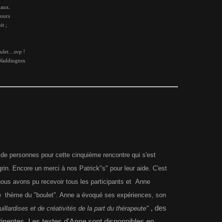
aux.
ours
;
let…svp !
ington
 de personnes pour cette cinquième rencontre qui s'est
rin. Encore un merci à nos Patrick"s" pour leur aide. C'est
nous avons pu recevoir tous les participants et Anne
e thème du "boulet". Anne a évoqué ses expériences, son
, des
uillardises et de créativités de la part du thérapeute"
tinentes. Les textes d'Anne sont disponnibles en