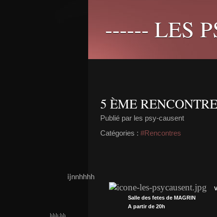
------ LES 
5 ÈME RENCONTR
Publié par les psy-causent
Catégories :
#Rencontres
ijnnhhhh
V
Salle des fetes de MAGRIN
A partir de 20h
hhh;hh