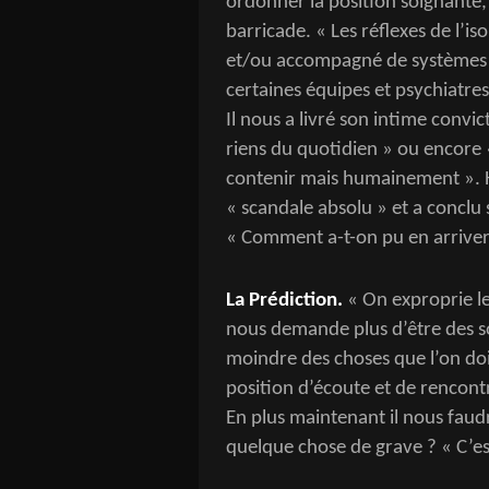
ordonner la position soignante,
barricade. « Les réflexes de l’
et/ou accompagné de systèmes d
certaines équipes et psychiatres
Il nous a livré son intime convic
riens du quotidien » ou encore 
contenir mais humainement ». H
« scandale absolu » et a conclu 
« Comment a-t-on pu en arriver 
La Prédiction.
« On exproprie l
nous demande plus d’être des so
moindre des choses que l’on doi
position d’écoute et de rencont
En plus maintenant il nous faudra
quelque chose de grave ? « C’es