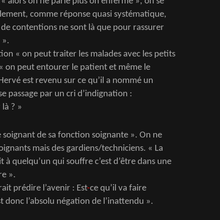
 « alors on ne parle plus on enferme », on se
isolement, comme réponse quasi systématique,
e contentions ne sont là que pour rassurer
 ».
tion « on peut traiter les malades avec les petits
« on peut entourer le patient et même le
ervé est revenu sur ce qu’il a nommé un
se passage par un cri d’indignation :
là ? »
e soignant de sa fonction soignante ». On ne
ignants mais des gardiens/techniciens. « La
t à quelqu’un qui souffre c’est d’être dans une
re ».
it prédire l’avenir : Est
-
ce qu’il va faire
t donc l’absolu négation de l’inattendu ».