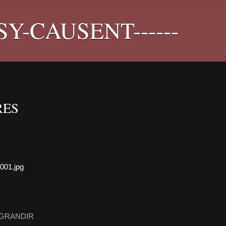
PSY-CAUSENT------
RES
AGRANDIR