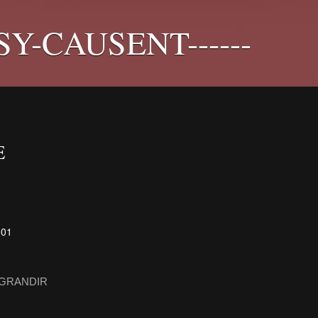
PSY-CAUSENT------
E
AGRANDIR