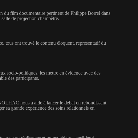
ion du film documentaire pertinent de Philippe Borrel dans
salle de projection champêtre.
nce, tous ont trouvé le contenu éloquent, représentatif du
x socio-politiques, les mettre en évidence avec des
mble des participants.
INOLHAC nous a aidé à lancer le débat en rebondissant
ger sa grande expérience des soins relationnels en
te avec un réalisateur et un psychiatre sensibles à