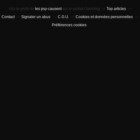
Voir le profil de
les psy-causent
sur le portail Overblog
Top articles
Contact
Signaler un abus
C.G.U.
Cookies et données personnelles
Préférences cookies